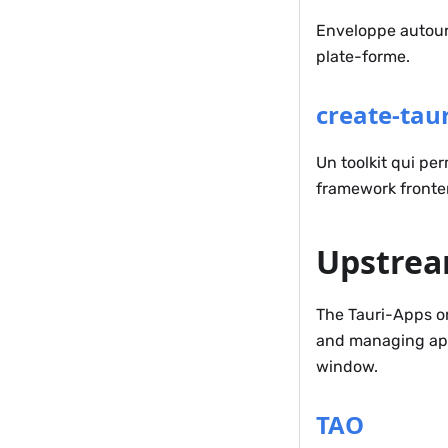
Enveloppe autou
plate-forme.
create-tau
Un toolkit qui p
framework frontend
Upstrea
The Tauri-Apps or
and managing appl
window.
TAO