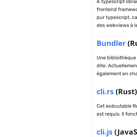
A typescript libr
frontend framewor
pur typescript, ca
des webviews à l
Bundler
(Ru
Une bibliothèque 
dite. Actuelleme
également en char
cli.rs
(Rust)
Cet exécutable Rus
est requis. Il fo
cli.js
(JavaS