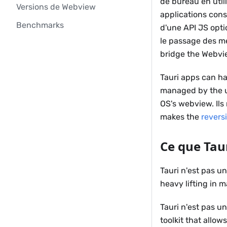
de bureau en uti
Versions de Webview
applications con
Benchmarks
d'une API JS opti
le passage des me
bridge the Webvi
Tauri apps can h
managed by the u
OS's webview. Ils 
makes the
reversi
Ce que Taur
Tauri n'est pas un
heavy lifting in m
Tauri n'est pas un
toolkit that allo