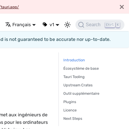
/tauri.app/
Français
v1
Search
Ctrl
K
nd is not guaranteed to be accurate nor up-to-date.
Introduction
Écosystème de base
Tauri Tooling
Upstream Crates
Outil supplémentaire
Plugins
Licence
rmet aux ingénieurs de
Next Steps
ons pour les ordinateurs