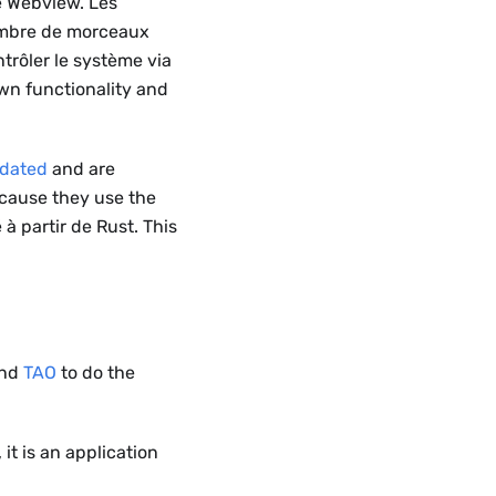
e Webview. Les
nombre de morceaux
trôler le système via
wn functionality and
dated
and are
ause they use the
 à partir de Rust. This
nd
TAO
to do the
it is an application