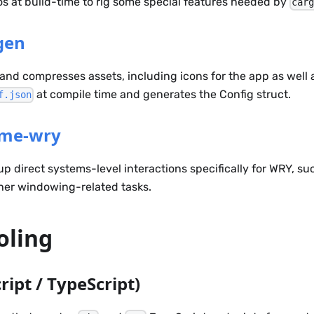
s at build-time to rig some special features needed by
car
gen
nd compresses assets, including icons for the app as well a
at compile time and generates the Config struct.
f.json
ime-wry
up direct systems-level interactions specifically for WRY, su
her windowing-related tasks.
oling
ript / TypeScript)