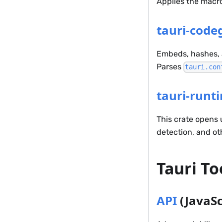
Applies the macro
tauri-code
Embeds, hashes, a
Parses
tauri.con
tauri-runt
This crate opens 
detection, and ot
Tauri To
API
(JavaSc