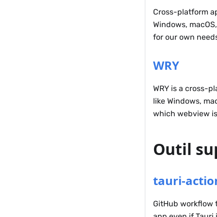
Cross-platform ap
Windows, macOS, L
for our own needs
WRY
WRY is a cross-pl
like Windows, mac
which webview is
Outil s
tauri-actio
GitHub workflow th
app even if Tauri 