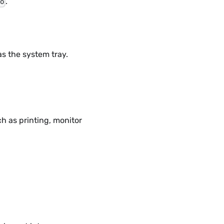
.
go
s the system tray.
ch as printing, monitor