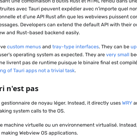
lisant une combinaison d'outils Rust et HTML rendu dans un
struites avec Tauri peuvent expédier avec n'importe quel 
onnelle et d'une API Rust afin que les webviews puissent con
ssages. Developers can extend the default API with their o
ew and Rust-based backend easily.
ave
custom menus
and
tray-type interfaces
. They can be
up
ser's operating system as expected. They are
very small
bec
ne livrent pas de runtime puisque le binaire final est compilé
ng of Tauri apps not a trivial task
.
i n'est pas
 gestionnaire de noyau léger. Instead, it directly uses
WRY
a
aking system calls to the OS.
e machine virtuelle ou un environnement virtualisé. Instead, 
ws making Webview OS applications.